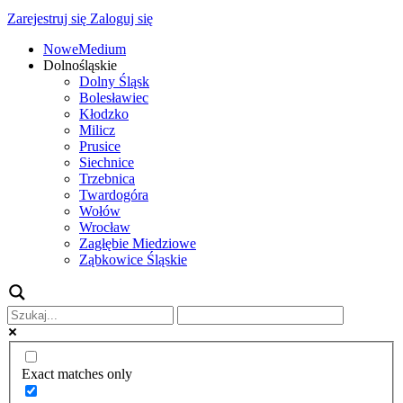
Zarejestruj się
Zaloguj się
NoweMedium
Dolnośląskie
Dolny Śląsk
Bolesławiec
Kłodzko
Milicz
Prusice
Siechnice
Trzebnica
Twardogóra
Wołów
Wrocław
Zagłębie Miedziowe
Ząbkowice Śląskie
Exact matches only