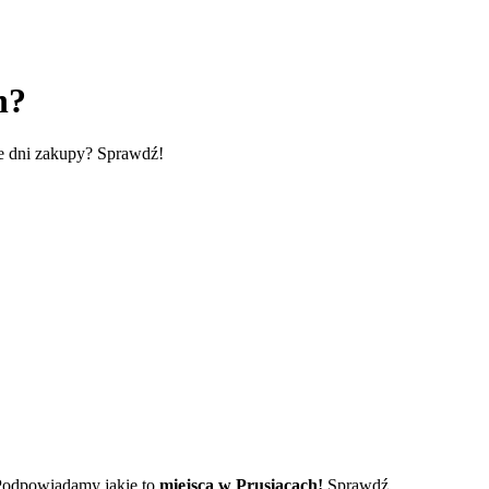
h?
te dni zakupy? Sprawdź!
odpowiadamy jakie to
miejsca w Prusiacach!
Sprawdź