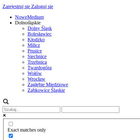
Zarejestruj się
Zaloguj się
NoweMedium
Dolnośląskie
Dolny Śląsk
Bolesławiec
Kłodzko
Milicz
Prusice
Siechnice
Trzebnica
Twardogóra
Wołów
Wrocław
Zagłębie Miedziowe
Ząbkowice Śląskie
Exact matches only