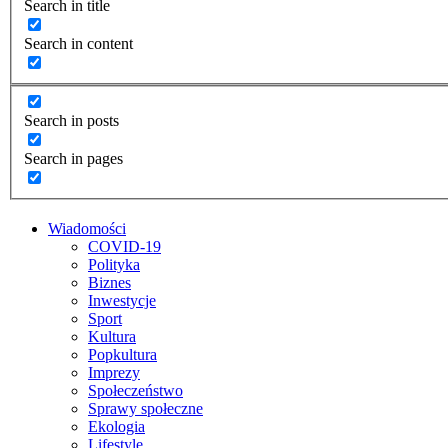
Search in title
Search in content
Search in posts
Search in pages
Wiadomości
COVID-19
Polityka
Biznes
Inwestycje
Sport
Kultura
Popkultura
Imprezy
Społeczeństwo
Sprawy społeczne
Ekologia
Lifestyle