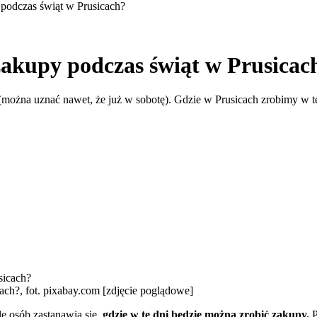
podczas świąt w Prusicach?
akupy podczas świąt w Prusicac
(można uznać nawet, że już w sobotę). Gdzie w Prusicach zrobimy w 
ch?, fot. pixabay.com [zdjęcie poglądowe]
le osób zastanawia się,
gdzie w te dni będzie można zrobić zakupy.
P