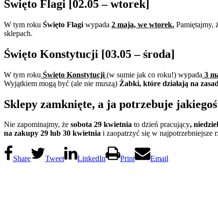
Święto Flagi [02.05 – wtorek]
W tym roku
Święto Flagi
wypada
2 maja, we wtorek.
Pamiętajmy, 
sklepach.
Święto Konstytucji [03.05 – środa]
W tym roku
Święto Konstytucji
(w sumie jak co roku!) wypada
3 ma
Wyjątkiem mogą być (ale nie muszą)
Żabki, które działają na zasa
Sklepy zamknięte, a ja potrzebuje jakiego
Nie zapominajmy, że
sobota 29 kwietnia
to dzień pracujący
, niedzi
na zakupy 29 lub 30 kwietnia
i zaopatrzyć się w najpotrzebniejsze 
Share
Tweet
LinkedIn
Print
Email