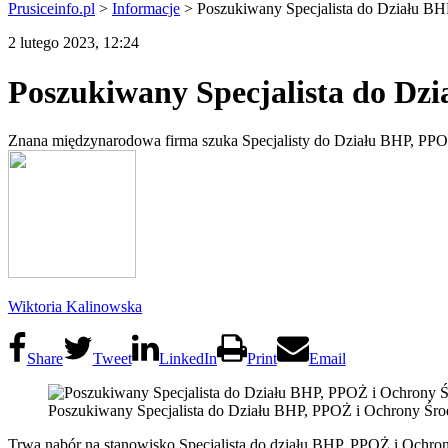
Prusiceinfo.pl
>
Informacje
>
Poszukiwany Specjalista do Działu B
2 lutego 2023, 12:24
Poszukiwany Specjalista do Dz
Znana międzynarodowa firma szuka Specjalisty do Działu BHP, PPO
Wiktoria Kalinowska
Share
Tweet
LinkedIn
Print
Email
Poszukiwany Specjalista do Działu BHP, PPOŻ i Ochrony Śro
Trwa nabór na stanowisko Specjalista do działu BHP, PPOŻ i Ochron