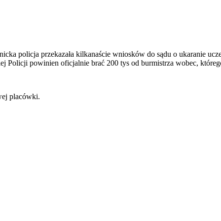
ebnicka policja przekazała kilkanaście wniosków do sądu o ukaranie uc
olicji powinien oficjalnie brać 200 tys od burmistrza wobec, któreg
wej placówki.