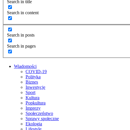
Search in title
Search in content
Search in posts
Search in pages
Wiadomości
COVID-19
Polityka
Biznes
Inwestycje
Sport
Kultura
Popkultura
Imprezy
Społeczeństwo
Sprawy społeczne
Ekologia
Lifestyle