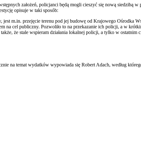
pnych założeń, policjanci będą mogli cieszyć się nową siedzibą w pr
tycję opisuje w taki sposób:
 jest m.in. przejęcie terenu pod jej budowę od Krajowego Ośrodka Ws
m na cel publiczny. Pozwoliło to na przekazanie ich policji, a w kró
kże, że stale wspieram działania lokalnej policji, a tylko w ostatnim 
cznie na temat wydatków wypowiada się Robert Adach, według którego 