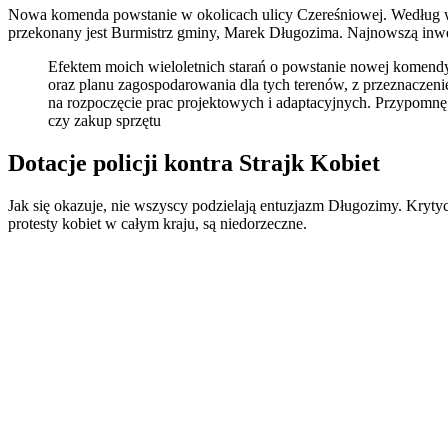
Nowa komenda powstanie w okolicach ulicy Czereśniowej. Według wstę
przekonany jest Burmistrz gminy, Marek Długozima. Najnowszą inwes
Efektem moich wieloletnich starań o powstanie nowej komendy,
oraz planu zagospodarowania dla tych terenów, z przeznaczenie
na rozpoczęcie prac projektowych i adaptacyjnych. Przypomnę ta
czy zakup sprzętu
Dotacje policji kontra Strajk Kobiet
Jak się okazuje, nie wszyscy podzielają entuzjazm Długozimy. Kryty
protesty kobiet w całym kraju, są niedorzeczne.