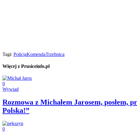
Tagi:
Policja
Komenda
Trzebnica
Więcej z Prusiceinfo.pl
0
Wywiad
Rozmowa z Michałem Jarosem, posłem, prze
Polska!”
0