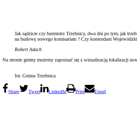
Jak sądzicie czy burmistrz Trzebnicy, dwa dni po tym, jak trz
na budowę nowego komisariatu ? Czy komendant Wojewódzkiej P
Robert Adach
Na stronie gminy możemy zapoznać się z wizualizacją lokalizacji no
fot. Gmina Trzebnica
Share
Tweet
LinkedIn
Print
Email