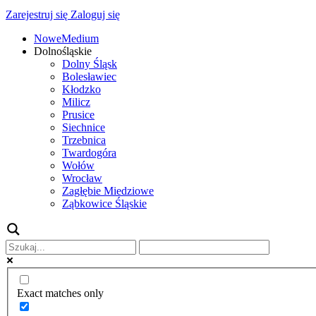
Zarejestruj się
Zaloguj się
NoweMedium
Dolnośląskie
Dolny Śląsk
Bolesławiec
Kłodzko
Milicz
Prusice
Siechnice
Trzebnica
Twardogóra
Wołów
Wrocław
Zagłębie Miedziowe
Ząbkowice Śląskie
Exact matches only