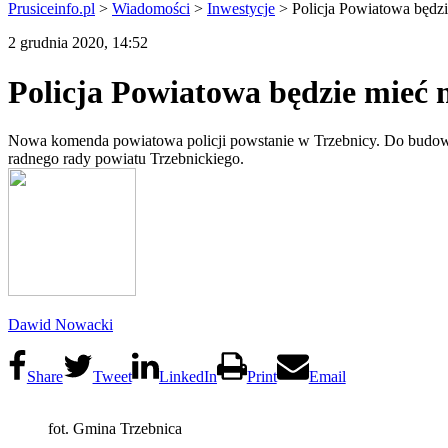
Prusiceinfo.pl
>
Wiadomości
>
Inwestycje
>
Policja Powiatowa będzi
2 grudnia 2020, 14:52
Policja Powiatowa będzie mieć 
Nowa komenda powiatowa policji powstanie w Trzebnicy. Do budowy n
radnego rady powiatu Trzebnickiego.
Dawid Nowacki
Share
Tweet
LinkedIn
Print
Email
fot. Gmina Trzebnica